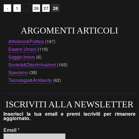
‹
1
…
26
27
28
ARGOMENTI ARTICOLI
Attivismo&Politica
(167)
Essere Umani
(119)
Saggio breve
(6)
Società&Discriminazioni
(165)
Specismo
(38)
Tecnologia&Ambiente
(62)
ISCRIVITI ALLA NEWSLETTER
Inserisci la tua email e premi iscriviti per rimanere
aggiornato.
Email
*