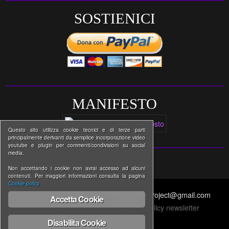
SOSTIENICI
MANIFESTO
Questo sito utilizza cookie tecnici e di terze parti
principalmente derivanti da semplice incorporazione video
youtube e plugin per commenti/condivisioni su social
media.
Non accettando i cookie non avrai accesso ad alcuni
contenuti. Per maggiori informazioni consulta la pagina
Cookie policy
www.devianceproject.com | thedevianceproject@gmail.com
Accetta Cookie
Informativa estesa cookie
|
Privacy Policy newsletter
Disabilita Cookie
↑ BACK TO THE TOP ↑