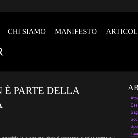
CHI SIAMO
MANIFESTO
ARTICOL
R
AR
 È PARTE DELLA
Att
A
Ess
Sag
Soc
Spe
Tec
 probabile la guerra includono il passaggio a un’esistenza più