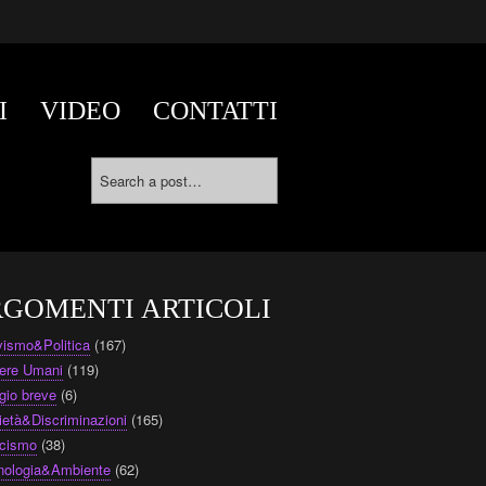
I
VIDEO
CONTATTI
GOMENTI ARTICOLI
ivismo&Politica
(167)
ere Umani
(119)
gio breve
(6)
ietà&Discriminazioni
(165)
cismo
(38)
nologia&Ambiente
(62)