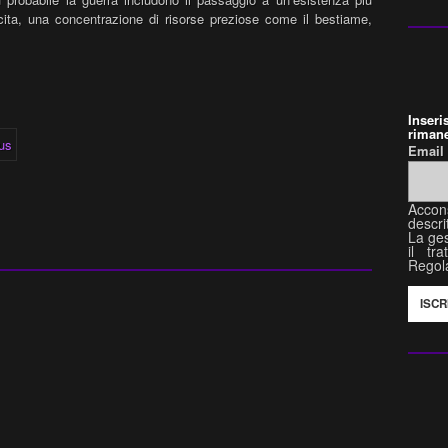
cita, una concentrazione di risorse preziose come il bestiame,
Inser
rimane
Emai
Accon
descri
La ges
il tr
Regol