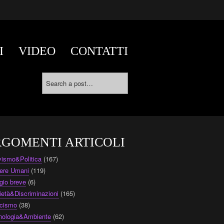
I
VIDEO
CONTATTI
GOMENTI ARTICOLI
ivismo&Politica
(167)
ere Umani
(119)
gio breve
(6)
ietà&Discriminazioni
(165)
cismo
(38)
nologia&Ambiente
(62)