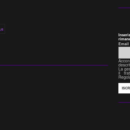
Inser
rimane
Emai
Accon
descri
La ges
il tr
Regol