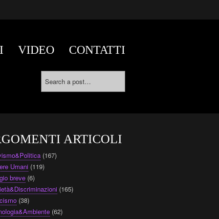
I
VIDEO
CONTATTI
GOMENTI ARTICOLI
ivismo&Politica
(167)
ere Umani
(119)
gio breve
(6)
ietà&Discriminazioni
(165)
cismo
(38)
nologia&Ambiente
(62)