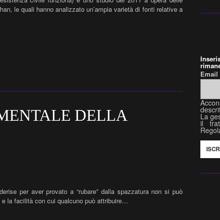
an, le quali hanno analizzato un’ampia varietà di fonti relative a
Inser
rimane
Emai
Accon
descri
 MENTALE DELLA
La ges
il tr
Regol
derise per aver provato a “rubare” dalla spazzatura non si può
 e la facilità con cui qualcuno può attribuire…