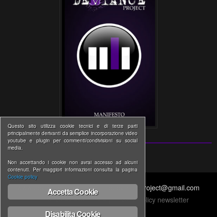
Questo sito utilizza cookie tecnici e di terze parti
principalmente derivanti da semplice incorporazione video
youtube e plugin per commenti/condivisioni su social
media.
Non accettando i cookie non avrai accesso ad alcuni
contenuti. Per maggiori informazioni consulta la pagina
Cookie policy
www.devianceproject.com | thedevianceproject@gmail.com
Accetta Cookie
Informativa estesa cookie
|
Privacy Policy newsletter
Disabilita Cookie