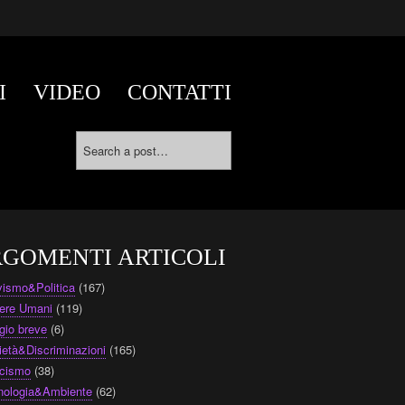
I
VIDEO
CONTATTI
GOMENTI ARTICOLI
ivismo&Politica
(167)
ere Umani
(119)
gio breve
(6)
ietà&Discriminazioni
(165)
cismo
(38)
nologia&Ambiente
(62)