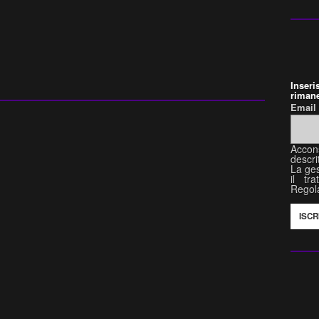
Inser
rimane
Emai
Accon
descri
La ges
il tr
Regol