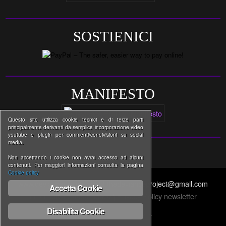
SOSTIENICI
MANIFESTO
Questo sito utilizza cookie tecnici e di terze parti
principalmente derivanti da semplice incorporazione video
youtube e plugin per commenti/condivisioni su social
media.
Non accettando i cookie non avrai accesso ad alcuni
contenuti. Per maggiori informazioni consulta la pagina
Cookie policy
www.devianceproject.com | thedevianceproject@gmail.com
Accetta Cookie
Informativa estesa cookie
|
Privacy Policy newsletter
Disabilita Cookie
↑ BACK TO THE TOP ↑