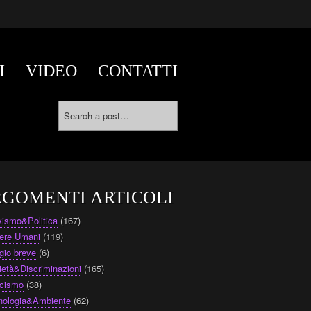
I
VIDEO
CONTATTI
GOMENTI ARTICOLI
ivismo&Politica
(167)
ere Umani
(119)
gio breve
(6)
ietà&Discriminazioni
(165)
cismo
(38)
nologia&Ambiente
(62)