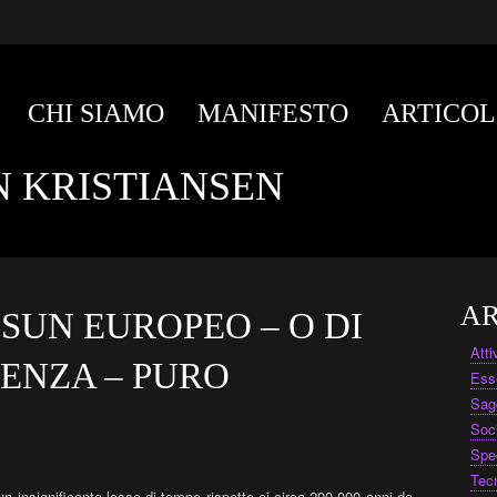
CHI SIAMO
MANIFESTO
ARTICOL
N KRISTIANSEN
AR
SUN EUROPEO – O DI
Att
ENZA – PURO
Ess
Sag
Soc
Spe
Tec
un insignificante lasso di tempo rispetto ai circa 200.000 anni da