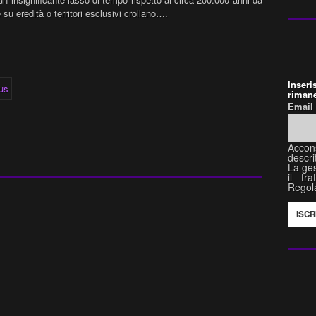
su eredità o territori esclusivi crollano….
Inser
rimane
Emai
Accon
descri
La ges
il tr
Regol