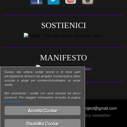
SOSTIENICI
MANIFESTO
Questo sito utilizza cookie tecnici e di terze parti
principalmente derivanti da semplice incorporazione video
youtube e plugin per commenti/condivisioni su social
media.
Non accettando i cookie non avrai accesso ad alcuni
contenuti. Per maggiori informazioni consulta la pagina
Cookie policy
www.devianceproject.com | thedevianceproject@gmail.com
Accetta Cookie
Informativa estesa cookie
|
Privacy Policy newsletter
Disabilita Cookie
↑ BACK TO THE TOP ↑