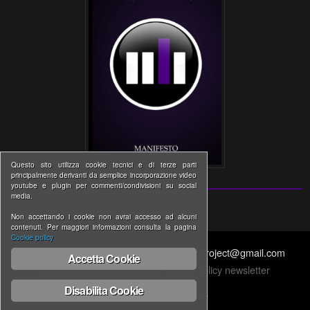
Questo sito utilizza cookie tecnici e di terze parti
principalmente derivanti da semplice incorporazione video
youtube e plugin per commenti/condivisioni su social
media.
Non accettando i cookie non avrai accesso ad alcuni
contenuti. Per maggiori informazioni consulta la pagina
Cookie policy
www.devianceproject.com | thedevianceproject@gmail.com
Accetta Cookie
Informativa estesa cookie
|
Privacy Policy newsletter
Disabilita Cookie
↑ BACK TO THE TOP ↑