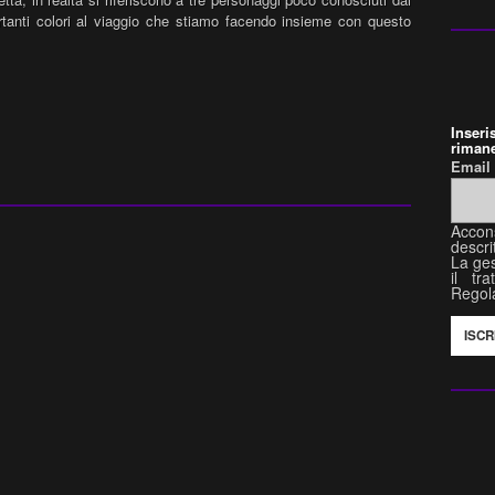
ortanti colori al viaggio che stiamo facendo insieme con questo
Inser
rimane
Emai
Accon
descri
La ges
il tr
Regol