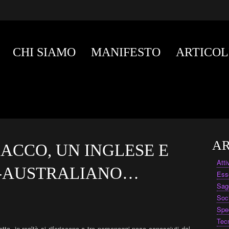
CHI SIAMO
MANIFESTO
ARTICOL
AR
LACCO, UN INGLESE E
Att
O-AUSTRALIANO…
Ess
Sag
Soc
Spe
Tec
etta, in realtà si riferiscono a tre personaggi poco conosciuti dal