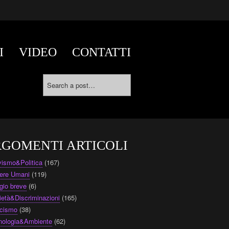
I
VIDEO
CONTATTI
GOMENTI ARTICOLI
ivismo&Politica
(167)
ere Umani
(119)
gio breve
(6)
ietà&Discriminazioni
(165)
cismo
(38)
nologia&Ambiente
(62)