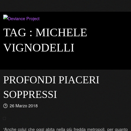
TAG :
MICHELE
VIGNODELLI
PROFONDI PIACERI
SOPPRESSI
26 Marzo 2018
“Anche colui che oggi abita nella più fredda metropoli, per quanto