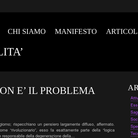
CHI SIAMO
MANIFESTO
ARTICOL
ITA’
AR
ON E’ IL PROBLEMA
Att
Ess
Sag
Soc
iorno; rispecchiano un pensiero largamente diffuso, affermato.
Spe
me “rivoluzionario”, esso fa esattamente parte della “logica
Tec
e responsabile della degenerazione della…