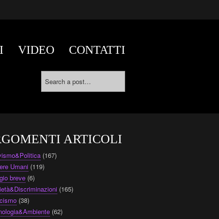
I
VIDEO
CONTATTI
GOMENTI ARTICOLI
ivismo&Politica
(167)
ere Umani
(119)
gio breve
(6)
ietà&Discriminazioni
(165)
cismo
(38)
nologia&Ambiente
(62)