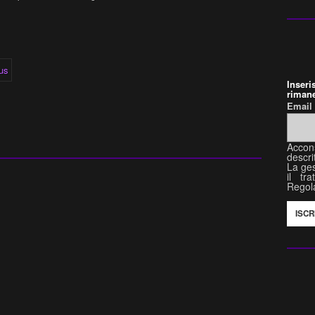
Inser
rimane
Emai
Accon
descri
La ges
il tr
Regol