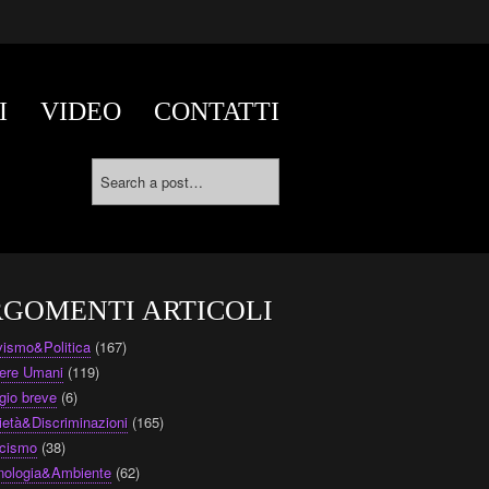
I
VIDEO
CONTATTI
GOMENTI ARTICOLI
ivismo&Politica
(167)
ere Umani
(119)
gio breve
(6)
ietà&Discriminazioni
(165)
cismo
(38)
nologia&Ambiente
(62)