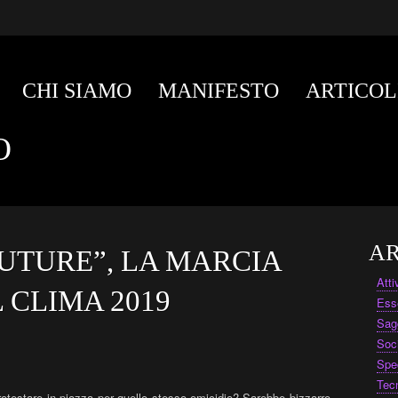
CHI SIAMO
MANIFESTO
ARTICOL
O
AR
FUTURE”, LA MARCIA
Att
 CLIMA 2019
Ess
Sag
Soc
Spe
Tec
rotestare in piazza per quello stesso omicidio? Sarebbe bizzarro