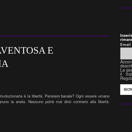
Inser
rimane
Emai
AVENTOSA E
IA
Accon
descri
La ges
il tr
Regol
ivoluzionaria è la libertà. Pensiero banale? Ogni essere umano
no la anela. Nessuno potrà mai dirsi contrario alla libertà.