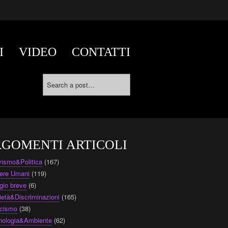
I
VIDEO
CONTATTI
GOMENTI ARTICOLI
ivismo&Politica
(167)
ere Umani
(119)
gio breve
(6)
ietà&Discriminazioni
(165)
cismo
(38)
nologia&Ambiente
(62)