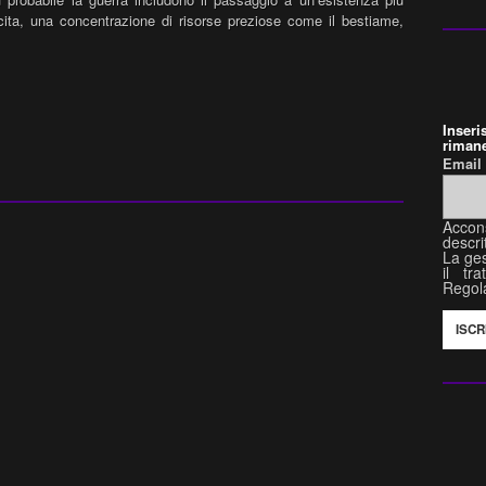
cita, una concentrazione di risorse preziose come il bestiame,
Inser
rimane
Emai
Accon
descri
La ges
il tr
Regol