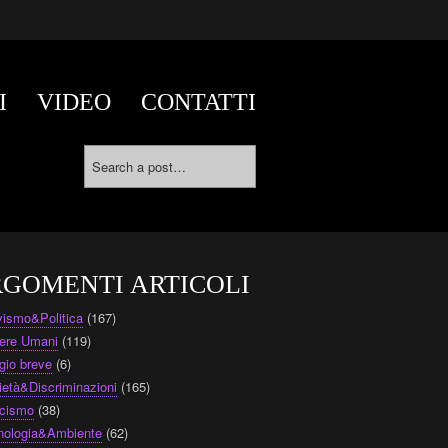
I
VIDEO
CONTATTI
GOMENTI ARTICOLI
ivismo&Politica
(167)
ere Umani
(119)
gio breve
(6)
ietà&Discriminazioni
(165)
cismo
(38)
nologia&Ambiente
(62)