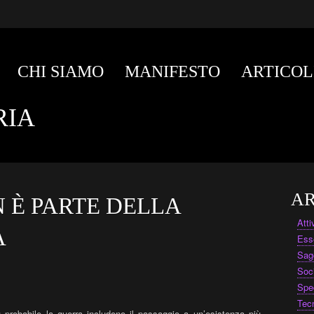
CHI SIAMO
MANIFESTO
ARTICOL
RIA
AR
 È PARTE DELLA
Att
A
Ess
Sag
Soc
Spe
Tec
 probabile la guerra includono il passaggio a un’esistenza più