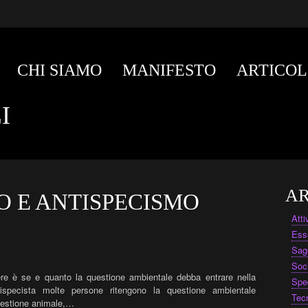
CHI SIAMO
MANIFESTO
ARTICOL
I
AR
 E ANTISPECISMO
Att
Ess
Sag
Soc
tere è se e quanto la questione ambientale debba entrare nella
Spe
ntispecista molte persone ritengono la questione ambientale
Tec
questione animale,…