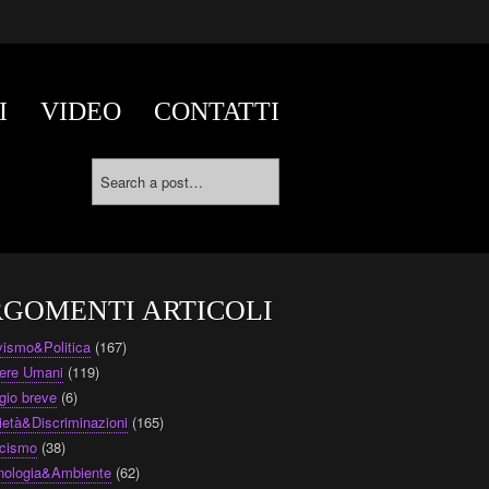
I
VIDEO
CONTATTI
GOMENTI ARTICOLI
ivismo&Politica
(167)
ere Umani
(119)
gio breve
(6)
ietà&Discriminazioni
(165)
cismo
(38)
nologia&Ambiente
(62)