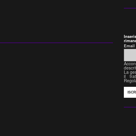
Inser
rimane
Emai
Accon
descri
La ges
il tr
Regol