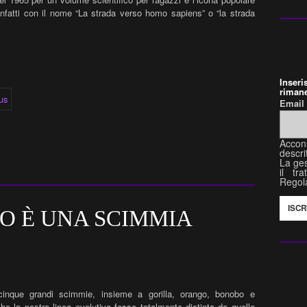
 infatti con il nome “La strada verso homo sapiens” o “la strada
Inser
rimane
Emai
Accon
descri
La ges
il tr
Regol
O È UNA SCIMMIA
cinque grandi scimmie, insieme a gorilla, orango, bonobo e
e la nostra linea evolutiva fosse totalmente distinta da quelle