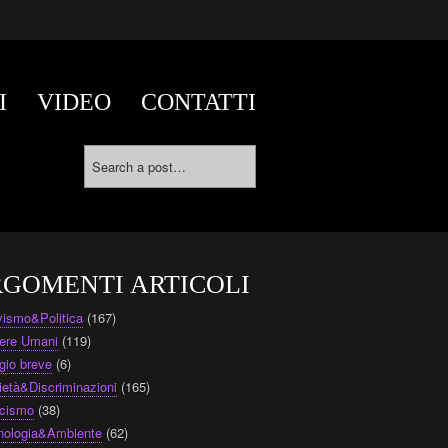
I
VIDEO
CONTATTI
GOMENTI ARTICOLI
ivismo&Politica
(167)
ere Umani
(119)
gio breve
(6)
ietà&Discriminazioni
(165)
cismo
(38)
nologia&Ambiente
(62)