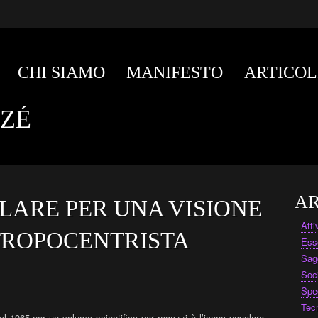
CHI SIAMO
MANIFESTO
ARTICOL
ZÉ
AR
LARE PER UNA VISIONE
Att
TROPOCENTRISTA
Ess
Sag
Soc
Spe
Tec
 1965 per un volume scientifico per ragazzi è l’icona popolare