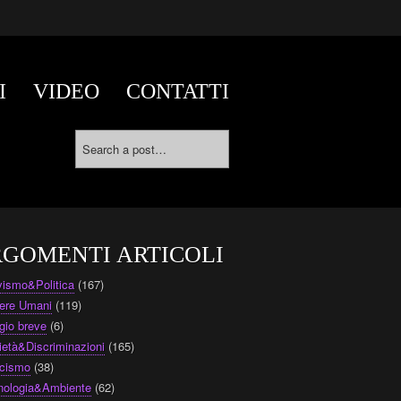
I
VIDEO
CONTATTI
GOMENTI ARTICOLI
ivismo&Politica
(167)
ere Umani
(119)
gio breve
(6)
ietà&Discriminazioni
(165)
cismo
(38)
nologia&Ambiente
(62)