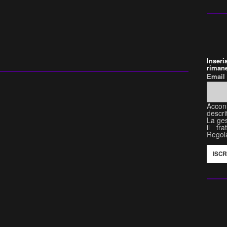
Inser
rimane
Emai
Accon
descri
La ges
il tr
Regol