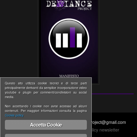
Questo sito utilizza cookie tecnici e di terze parti
principalmente derivanti da semplice incorporazione video
youtube e plugin per commenti/condivisioni su social
media.
Non accettando i cookie non avrai accesso ad alcuni
contenuti. Per maggiori informazioni consulta la pagina
Cookie policy
www.devianceproject.com | thedevianceproject@gmail.com
Accetta Cookie
Informativa estesa cookie
|
Privacy Policy newsletter