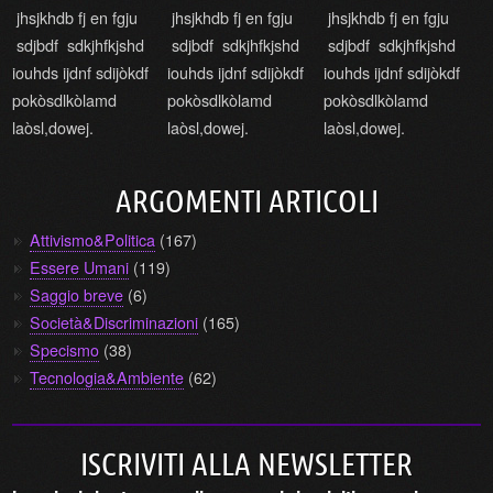
jhsjkhdb fj en fgju
jhsjkhdb fj en fgju
jhsjkhdb fj en fgju
sdjbdf sdkjhfkjshd
sdjbdf sdkjhfkjshd
sdjbdf sdkjhfkjshd
iouhds ijdnf sdijòkdf
iouhds ijdnf sdijòkdf
iouhds ijdnf sdijòkdf
pokòsdlkòlamd
pokòsdlkòlamd
pokòsdlkòlamd
laòsl,dowej.
laòsl,dowej.
laòsl,dowej.
ARGOMENTI ARTICOLI
Attivismo&Politica
(167)
Essere Umani
(119)
Saggio breve
(6)
Società&Discriminazioni
(165)
Specismo
(38)
Tecnologia&Ambiente
(62)
ISCRIVITI ALLA NEWSLETTER