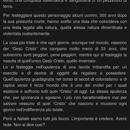
terra.
Per festeggiare questo personaggio alcuni uomini, 300 anni dopo
la sua presunta morte, hanno scelto una data che coincideva con
una festa legata alla natura, quella stessa natura dimenticata e
violentata costantemente.
La cosa più triste è che ogni giorno, ovunque nel mondo, nascono
dei “Gesù Cristo” che campano molto meno di 33 anni, che
subiscono sorti peggiori, pene peggiori, mentre qui si festeggia la
nascita di quell’unico Gesù Cristo, quello inventato.
Lo si festeggia nell’opulenza di una tavola imbandita per un
esercito e di decine di oggetti da regalare e possedere.
Quell’opulenza guadagnata nel corso di secoli di colonialismo e di
rapina verso il terzo mondo che è uno dei motivi per i quali
esistono e soffrono tutti quei “Cristo” di oggi. La stessa opulenza
che, per ignoranza o egoismo, i più non baratterebbero mai per
salvare nessuno di quei “Cristo” che nascono e muoiono ogni
giorno nell’indifferenza più totale.
Però a Natale siamo tutti più buoni. L’importante è credere. Avere
fede. Non si dice così?