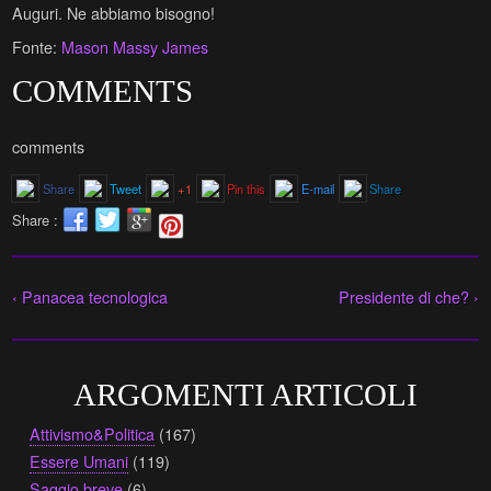
Auguri. Ne abbiamo bisogno!
Fonte:
Mason Massy James
COMMENTS
comments
Share
Tweet
+1
Pin this
E-mail
Share
Share :
‹ Panacea tecnologica
Presidente di che? ›
ARGOMENTI ARTICOLI
Attivismo&Politica
(167)
Essere Umani
(119)
Saggio breve
(6)