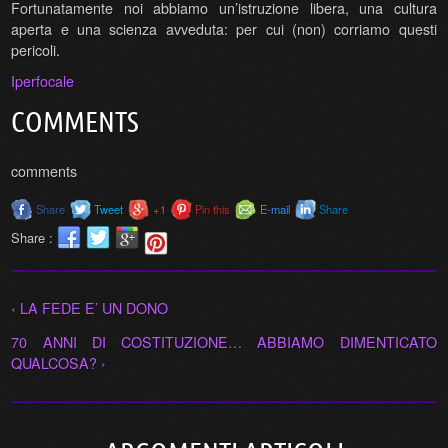
Fortunatamente noi abbiamo un’istruzione libera, una cultura
aperta e una scienza avveduta: per cui (non) corriamo questi
pericoli.
Iperfocale
COMMENTS
comments
Share
Tweet
+1
Pin this
E-mail
Share
Share :
‹ LA FEDE E’ UN DONO
70 ANNI DI COSTITUZIONE… ABBIAMO DIMENTICATO
QUALCOSA? ›