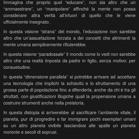
Immagina che proprio quel “educare”, non sia altro che un
“ammaestrare”, un “manipolare” affinché la mente non possa
consi
derare altra verità all’infuori di quello che le viene
ufficialmente insegnato.
In questa visione “strana” del mondo, l’educazione non sarebbe
altro che un’assuefazione forzata a dei concetti che altrimenti la
mente umana semplicemente rifiuterebbe.
In questa visione “paradossale” il mondo come lo vedi non sarebbe
altro che una realtà imposta da padre in figlio, senza motivo: per
consuetudine.
In questa “dimensione parallela” si potrebbe arrivare ad accettare
una tecnologia che implichi la schiavitù e lo sfruttamento di una
grossa parte di popolazione fino a difenderla, anche da chi è tra gli
sfruttati, con giustificazioni illogiche quali la propensione umana a
costruire strumenti anche nella preistoria.
In questa distopia si arriverebbe al sacrificare l’ambiente vitale, il
pianeta, pur di progredire e far immigrare pochi esemplari umani
su un altro pianeta vivibile lasciandosi alle spalle un pianeta
morente e secoli di soprusi.