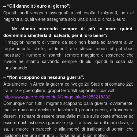
– “Gli danno 35 euro al giorno”:
Questi fondi vengono assegnati a chi ospita i migranti, non ai
migranti ai quali viene assegnata solo una diaria di circa 2 euro.
– “Ne stanno morendo sempre di più in mare quindi
dovremmo smetterla di salvarli, per il loro bene”:
Il maggior numero di vittime da solo non basta ad arrivare a un
ragionamento simile, altrimenti allo stesso modo si potrebbe
mostrare il numero di sbarchi sempre maggiore e sostenere che
invece ne stiamo salvando sempre di più, quindi la cosa sta
funzionando.
– “Non scappano da nessuna guerra”:
Attualmente in Africa la guerra coinvolge 29 Stati e si contano 229
tra milizie-guerrigliere, gruppi terroristi-separatisti coinvolti.
http://www.guerrenelmondo.it/?page=static1258218333
Comunque non tutti i migranti scappano dalla guerra, ovviamente,
ma se qualcuno decide di lasciare il proprio paese, attraversare
deserti, rischiare di essere presi dalle milizie sulle coste africane ed
essere rinchiusi senza garanzie legali, attraversare il mare dove, si
sa, si muore in parecchi e alla mercé di trafficanti di uomini che
uccidono per uno starnuto… forse ha un buon motivo.