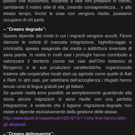
politico che economico, iniziando a fare forti pressioni in merito,
cambiando il nostro stile di vita, creando consapevolezza… e allo
stesso tempo, finché le cose non vengono risolte, possiamo
occuparci di chi parte.
– “Creano degrado”:
Questo dipende dal modo in cui i migranti vengono accolti. Fanno
clamore le notizie di mancata integrazione, bighellonaggio e
criminalità, spesso esagerate dai media o addirittura inventate di
sana pianta. In realtà in molti casi i profughi hanno contribuito a
valorizzare il territorio (come nei casi dell’Orto botanico di
Bergamo) e le sue produzioni caratteristiche, organizzando
insieme alle cooperative locali start-up agricole come quelle di Asti
e Rieti. In altri casi, per sdebitarsi dell’accoglienza i rifugiati hanno
tenuto corsi di lingua gratuiti per gli italiani.
Se queste realtà sono possibili, se semplicemente guardando alla
storia alcune migrazioni si sono risolte con una perfetta
integrazione, è evidente che il legame migrazione-degrado non
esiste e dipende esclusivamente dalla gestione delle stesse.
http://www.ilpost.it/massimocirri/2016/10/11/che-fine-hanno-fatto-
gli-albanesi/
– “Creano delinquenza”: