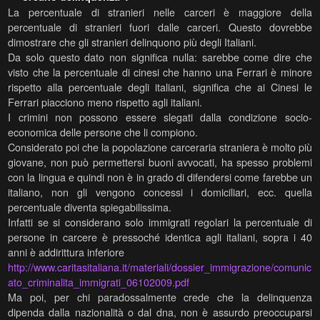
La percentuale di stranieri nelle carceri è maggiore della
percentuale di stranieri fuori dalle carceri. Questo dovrebbe
dimostrare che gli stranieri delinquono più degli Italiani.
Da solo questo dato non significa nulla: sarebbe come dire che
visto che la percentuale di cinesi che hanno una Ferrari è minore
rispetto alla percentuale degli italiani, significa che ai Cinesi le
Ferrari piacciono meno rispetto agli italiani.
I crimini non possono essere slegati dalla condizione socio-
economica delle persone che li compiono.
Considerato poi che la popolazione carceraria straniera è molto più
giovane, non può permettersi buoni avvocati, ha spesso problemi
con la lingua e quindi non è in grado di difendersi come farebbe un
italiano, non gli vengono concessi i domiciliari, ecc. quella
percentuale diventa spiegabilissima.
Infatti se si considerano solo immigrati regolari la percentuale di
persone in carcere è pressoché identica agli italiani, sopra i 40
anni è addirittura inferiore
http://www.caritasitaliana.it/materiali/dossier_immigrazione/comunic
ato_criminalita_immigrati_06102009.pdf
Ma poi, per chi paradossalmente crede che la delinquenza
dipenda dalla nazionalità o dal dna, non è assurdo preoccuparsi