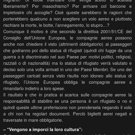
liberamente? Per masochismo? Per arrivare col barcone e
impietosire chi accoglie? Cioè queste sarebbero le ragioni che
porterebbero qualcuno a non scegliere un volo aereo e piuttosto
rischiare la morte, le botte, l’annegamento, lo stupro…?
Comunque il motivo è che secondo la direttiva 2001/51/CE del
Consiglio dell’Unione Europea, le compagnie aeree possono
anche non chiedere il visto (altrimenti obbligatorio) ai passeggeri
che godranno poi dello status di rifugiati (quindi chi fugge da una
guerra o è discriminato nel suo Paese per motivi politici, religiosi,
razziali o di nazionalità) ma lo status di rifugiato verrà valutato e
deciso solo una volta arrivati in uno dei Paesi Membri. Se uno dei
passeggeri caricati senza visto risulta non idoneo allo status di
rifugiato, l’Unione Europea obbliga le compagnie aeree a
rimandarlo indietro a loro spese.
Il risultato è che in pratica si scarica sulle compagnie aeree la
responsabilità di stabilire se una persona è un rifugiato o no e
quindi queste ultime preferiscono non prendersela negando il volo
a chi non ha regolari documenti. Perciò biglietti aerei negati e
traversate in mare obbligatorie.
– “Vengono a imporci la loro cultura”: