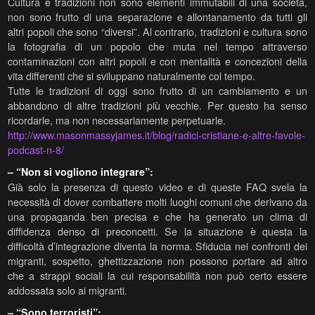
Cultura e tradizioni non sono elementi immutabili di una società,
non sono frutto di una separazione e allontanamento da tutti gli
altri popoli che sono “diversi”. Al contrario, tradizioni e cultura sono
la fotografia di un popolo che muta nel tempo attraverso
contaminazioni con altri popoli e con mentalità e concezioni della
vita differenti che si sviluppano naturalmente col tempo.
Tutte le tradizioni di oggi sono frutto di un cambiamento e un
abbandono di altre tradizioni più vecchie. Per questo ha senso
ricordarle, ma non necessariamente perpetuarle.
http://www.masonmassyjames.it/blog/radici-cristiane-e-altre-favole-
podcast-n-8/
– “Non si vogliono integrare”:
Già solo la presenza di questo video e di queste FAQ svela la
necessità di dover combattere molti luoghi comuni che derivano da
una propaganda ben precisa e che ha generato un clima di
diffidenza denso di preconcetti. Se la situazione è questa la
difficoltà d’integrazione diventa la norma. Sfiducia nei confronti dei
migranti, sospetto, ghettizzazione non possono portare ad altro
che a strappi sociali la cui responsabilità non può certo essere
addossata solo ai migranti.
– “Sono terroristi”: