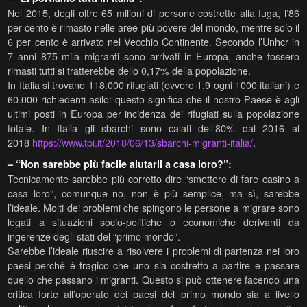
Nel 2015, degli oltre 65 milioni di persone costrette alla fuga, l’86
per cento è rimasto nelle aree più povere del mondo, mentre solo il
6 per cento è arrivato nel Vecchio Continente. Secondo l’Unhcr in
7 anni 875 mila migranti sono arrivati in Europa, anche fossero
rimasti tutti si tratterebbe dello 0,17% della popolazione.
In Italia si trovano 118.000 rifugiati (ovvero 1,9 ogni 1000 italiani) e
60.000 richiedenti asilo: questo significa che il nostro Paese è agli
ultimi posti in Europa per incidenza dei rifugiati sulla popolazione
totale. In Italia gli sbarchi sono calati dell’80% dal 2016 al
2018
https://www.tpi.it/2018/06/13/sbarchi-migranti-italia/
.
– “Non sarebbe più facile aiutarli a casa loro?”:
Tecnicamente sarebbe più corretto dire “smettere di fare casino a
casa loro”, comunque no, non è più semplice, ma sì, sarebbe
l’ideale. Molti dei problemi che spingono le persone a migrare sono
legati a situazioni socio-politiche o economiche derivanti da
ingerenze degli stati del “primo mondo”.
Sarebbe l’ideale riuscire a risolvere i problemi di partenza nei loro
paesi perché è tragico che uno sia costretto a partire e passare
quello che passano i migranti. Questo si può ottenere facendo una
critica forte all’operato dei paesi del primo mondo sia a livello