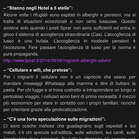
– “Stanno negli Hotel a 5 stelle”:
Alcune volte i rifugiati sono ospitati in alberghi e pensioni, ma si
tratta di situazioni eccezionali e non certo lussuose. Questo
avviene solo quando i posti Sprar non sono sufficienti ed entra in
gioco il sistema di accoglienza straordinaria (Cas). L’accoglienza di
lusso è una bufala. L’accoglienza in modeste pensioni è
l’eccezione. Fare passare l’accoglienza di lusso per la norma è
pura propaganda.
http://www.ilpost.it/2016/09/08/migranti-alberghi-salvini/
– “Cellulare e wifi, che pretese”:
Per i migranti il cellulare non è un capriccio che usano per
mandare messaggi Whatsapp alla mamma e dire di buttare la
pasta. Per chi fugge e si trova costretto a intraprendere un lungo e
pericoloso viaggio, i cellulari sono beni di prima necessità: il mezzo
più economico per stare in contatto con i propri familiari, nonché
per orientarsi grazie alla geolocalizzazione.
– “C’è una forte speculazione sulle migrazioni”:
Ci sono cosche mafiose che guadagnano sugli ospedali e sui
malati, c’è chi specula sull’edilizia, sulle adozioni, sui canili, sulle
ricostruzioni dopo terremoti. Su tutte le disgrazie c’è sempre una