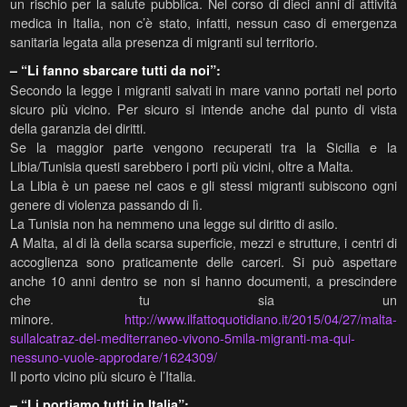
un rischio per la salute pubblica. Nel corso di dieci anni di attività
medica in Italia, non c’è stato, infatti, nessun caso di emergenza
sanitaria legata alla presenza di migranti sul territorio.
– “Li fanno sbarcare tutti da noi”:
Secondo la legge i migranti salvati in mare vanno portati nel porto
sicuro più vicino. Per sicuro si intende anche dal punto di vista
della garanzia dei diritti.
Se la maggior parte vengono recuperati tra la Sicilia e la
Libia/Tunisia questi sarebbero i porti più vicini, oltre a Malta.
La Libia è un paese nel caos e gli stessi migranti subiscono ogni
genere di violenza passando di lì.
La Tunisia non ha nemmeno una legge sul diritto di asilo.
A Malta, al di là della scarsa superficie, mezzi e strutture, i centri di
accoglienza sono praticamente delle carceri. Si può aspettare
anche 10 anni dentro se non si hanno documenti, a prescindere
che tu sia un
minore.
http://www.ilfattoquotidiano.it/2015/04/27/malta-
sullalcatraz-del-mediterraneo-vivono-5mila-migranti-ma-qui-
nessuno-vuole-approdare/1624309/
Il porto vicino più sicuro è l’Italia.
– “Li portiamo tutti in Italia”: