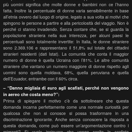
più uomini significa che molte donne e bambini non ce l’hanno
fatta. Inoltre la percentuale di donne varia sensibilmente in base
all’etnia ovvero dal luogo di origine, legato a sua volta ai motivi che
spingono le persone a partire e alla pericolosità del viaggio. Non è
perché ci stanno invadendo. Senza contare che, se si guarda la
popolazione straniera nella sua interezza, per alcuni paesi le
percentuali sono totalmente invertite: In Italia, le donne straniere
sono 2.369.106 e rappresentano il 51,8% sul totale dei cittadini
stranieri residenti (dati Istat). La comunità che conta il maggior
numero di donne è quella Ucraina con l’81%. Le altre comunità
straniere che vantano un numero maggiore di donne rispetto agli
uomini sono quella moldava, 68%, quella peruviana e quella
dell’Ecuador, entrambe con il 60% circa.
– “Danno migliaia di euro agli scafisti, perché non vengono
in aereo che costa meno?”:
Prima di spiegare il motivo c’è da sottolineare che questa
domanda incarna perfettamente come una normale curiosità per
qualcosa che non si conosce si possa trasformare in una
discriminazione ignorante. Anche senza conoscere la risposta a
questa domanda, come può essere un’argomentazione contro i
migranti? Si vuole insinuare che venga scelto lo scafista