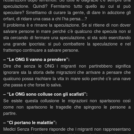
speculazione. Quindi? Fermiamo tutto quello su cui si può
speculare? Smettiamo di curare la gente, di dare in adozione gli
orfani, di ridare una casa a chi l’ha persa…?
Il problema è e rimane la speculazione. Se si ritiene di non dover
salvare persone in mare perché c’è qualcuno che specula non si
sta cercando di fermare una speculazione, si sta solo esercitando
una grande ipocrisia: si può combattere la speculazione e nel
frattempo continuare a salvare persone.
– “Le ONG li vanno a prendere”:
Dire che senza le ONG i migranti non partirebbero significa
ignorare sia la storia delle migrazioni che arrivare a pensare che
qualcuno possa rischiare la vita in mare solo perché c’è una nave
che passa e che forse lo salva.
– “Le ONG sono colluse con gli scafisti”:
Se esiste questa collusione le migrazioni non spariscono così
come non spariscono le tragedie che spingono le persone a
partire.
– “Ci portano le malattie”:
Medici Senza Frontiere risponde che i migranti non rappresentano