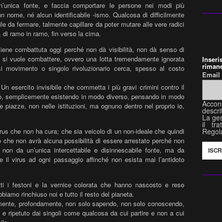
’unica fonte, e faccia comportare le persone nei modi più
un nome, né alcun identificab
ile -ismo. Qualcosa di difficilmente
le da fermare, talmente capillare da poter mutare alle vere radici
 di ramo in ramo, fin verso la cima.
iene combattuta oggi perché non dà visibilità, non dà senso di
 si vuole combattere, ovvero una lotta tremendamente ignorata
Inser
rimane
si movimento o singolo rivoluzionario cerca, spesso al costo
Emai
n esercito invisibile che commetta i più gravi crimini contro il
, semplicemente esistendo in modo diverso, pensando in modo
Accon
 piazze, non nelle istituzioni, ma ognuno dentro nel proprio io,
descri
La ges
il tr
Regol
rus che non ha cura; che sia veicolo di un non-ideale che quindi
 che non avrà alcuna possibilità di essere arrestato perché non
non da un’unica intercettabile e disinnescabile fonte, ma da
e il virus ad ogni passaggio affinché non esista mai l’antidoto
ti i festoni e la vernice colorata che hanno nascosto e reso
bbiamo rinchiuso noi e tutto il resto del pianeta.
amente, profondamente, non solo sapendo, non solo conoscendo,
 ripetuto dai singoli come qualcosa da cui partire e non a cui