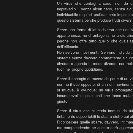
Un virus che contagi a caso, non da un
imprevedibili, senza alcun capo, senza alc
individuabile e quindi praticamente impossibi
questo sistema perché produca frutti diversi,
Serve una forma di lotta diversa che non v
appartenenza, né di antagonismo a ciò che
perché non offre tutto quello che qualsia
dell’efficacia.
Non servono movimenti. Servono individui. U
sistema senza davvero commetterne alcuno
diverso e agendo in modo diverso, non nelle
fuori nel proprio quotidiano.
Serve il contagio di massa da parte di un vi
non ha il suo opposto, di un non-movimento
si muove, è ovunque; un virus propagato 
innumerevoli singole fonti che fanno mutar
giusto.
Serve il virus che ci renda immuni da tut
fintamente sopportabili le sbarre dietro cui a
Riconoscere quelle sbarre, davvero, intim
ma comprendendo: se questo sarà appreso e