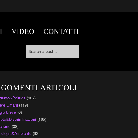
I
VIDEO
CONTATTI
GOMENTI ARTICOLI
ivismo&Politica
(167)
ere Umani
(119)
gio breve
(6)
ietà&Discriminazioni
(165)
cismo
(38)
nologia&Ambiente
(62)