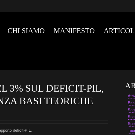
CHI SIAMO
MANIFESTO
ARTICOL
AR
 3% SUL DEFICIT-PIL,
Att
ZA BASI TEORICHE
Ess
Sag
Soc
Spe
apporto deficit-PIL.
Tec