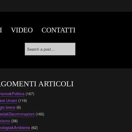
I
VIDEO
CONTATTI
GOMENTI ARTICOLI
ivismo&Politica
(167)
ere Umani
(119)
gio breve
(6)
ietà&Discriminazioni
(165)
cismo
(38)
nologia&Ambiente
(62)