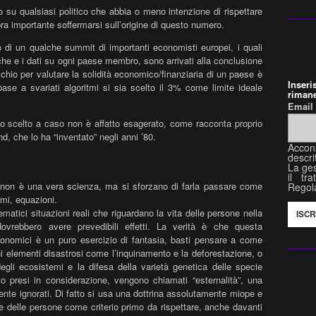
 su qualsiasi politico che abbia o meno intenzione di rispettare
a importante soffermarsi sull’origine di questo numero.
o di un qualche summit di importanti economisti europei, i quali
che e i dati su ogni paese membro, sono arrivati alla conclusione
cchio per valutare la solidità economico/finanziaria di un paese è
Inser
 base a svariati algoritmi si sia scelto il 3% come limite ideale
rimane
Emai
to scelto a caso non è affatto esagerato, come racconta proprio
d, che lo ha “inventato” negli anni ’80.
Accon
descri
La ges
il tr
non è una vera scienza, ma si sforzano di farla passare come
Regol
tmi, equazioni.
matici situazioni reali che riguardano la vita delle persone nella
dovrebbero avere prevedibili effetti. La verità è che questa
economici è un puro esercizio di fantasia, basti pensare a come
ni elementi disastrosi come l’inquinamento e la deforestazione, o
egli ecosistemi e la difesa della varietà genetica delle specie
to presi in considerazione, vengono chiamati “esternalità”, una
amente ignorati. Di fatto si usa una dottrina assolutamente miope e
ite delle persone come criterio primo da rispettare, anche davanti