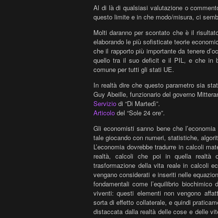
Al di là di qualsiasi valutazione o commento
questo limite e in che modo/misura, ci sembr
Molti daranno per scontato che è il risultat
elaborando le
più sofisticate teorie economi
che il rapporto più importante da tenere d’o
quello tra il suo deficit e il PIL, e che in
comune per tutti gli stati UE.
In realtà dire che questo parametro sia sta
Guy Abeille, funzionario del governo Mitteran
Servizio
di “Di Martedì”.
Articolo
del “Sole 24 ore”.
Gli economisti sanno bene che l’economia 
tale giocando con numeri, statistiche, algori
L’economia dovrebbe tradurre in calcoli mate
realtà, calcoli che poi in quella realtà 
trasformazione della vita reale in calcoli 
vengano considerati e inseriti nelle equazio
fondamentali come l’equilibrio biochimico d
viventi: questi elementi non vengono affat
sorta di effetto collaterale, e quindi pratic
distaccata dalla realtà delle cose e delle v