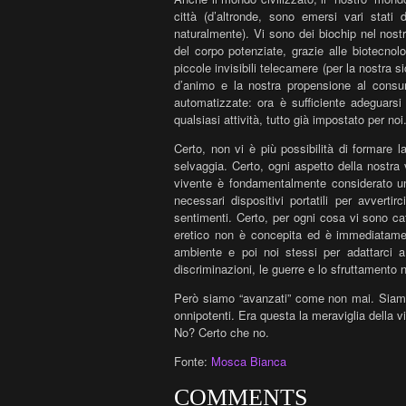
città (d’altronde, sono emersi vari stati
naturalmente). Vi sono dei biochip nel nost
del corpo potenziate, grazie alle biotecn
piccole invisibili telecamere (per la nostra s
d’animo e la nostra propensione al consu
automatizzate: ora è sufficiente adeguarsi
qualsiasi attività, tutto già impostato per noi
Certo, non vi è più possibilità di formare l
selvaggia. Certo, ogni aspetto della nostra v
vivente è fondamentalmente considerato u
necessari dispositivi portatili per avvert
sentimenti. Certo, per ogni cosa vi sono cat
eretico non è concepita ed è immediatamen
ambiente e poi noi stessi per adattarci a
discriminazioni, le guerre e lo sfruttamento
Però siamo “avanzati” come non mai. Siamo d
onnipotenti. Era questa la meraviglia della vi
No? Certo che no.
Fonte:
Mosca Bianca
COMMENTS