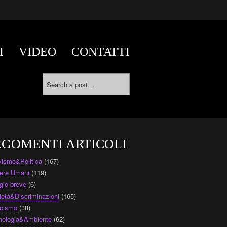
I
VIDEO
CONTATTI
GOMENTI ARTICOLI
ivismo&Politica
(167)
ere Umani
(119)
gio breve
(6)
ietà&Discriminazioni
(165)
cismo
(38)
nologia&Ambiente
(62)