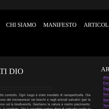
CHI SIAMO
MANIFESTO
ARTICOL
AR
TI DIO
Att
Ess
Sag
Soc
otto controllo. Ogni luogo è stato inondato di nanoparticelle. Ora
ono dei microsensori nei boschi e negli animali selvatici (per la
Spe
amo noi la biodiversità. Gestiamo la natura a nostro piacimento.
Tec
do, è cambiato. Ora è possib
ile vedere droni di pattuglia anche in