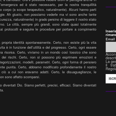
 d’emergenza ed è stato necessario, per la nostra tranquillità
ro corpo (a scopo terapeutico, naturalmente). Alcuni hanno parti
ologie. Ah giusto, non possiamo vederle ma vi sono anche tante
icurezza, naturalmente) in grado persino di leggere il nostro stato
mo. Le città, sempre più grandi, sono state quasi totalmente
 ai protocolli e seguire le procedure per portare a compimento
Inser
.
rimane
Emai
a propria identità spontaneamente. Certo, non esiste più la vita
ita è in funzione dell’utilità e del progresso. Certo, ogni essere
na risorsa. Certo, viviamo in un mondo così tossico che sono
Accon
irci dei rischi. Certo, non si possono più esprimere emozioni e
descri
La ges
egorizzazioni, modelli, parametri. Certo, ogni forma di pensiero
il tr
te punita. Certo, abbiamo modificato profondamente il nostro
Regol
 ciò a cui non eravamo adatti. Certo, le disuaguaglianze, le
 non sono affatto scomparsi.
iventati Dio. Siamo perfetti, precisi, efficaci. Siamo diventati
ta.