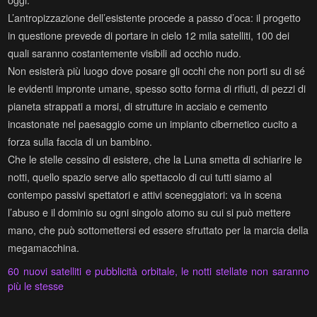
L’antropizzazione dell’esistente pr
ocede a passo d’oca: il progetto
in questione prevede di portare in cielo 12 mila satelliti, 100 dei
quali saranno costantemente visibili ad occhio nudo.
Non esisterà più luogo dove posare gli occhi che non porti su di sé
le evidenti impronte umane, spesso sotto forma di rifiuti, di pezzi di
pianeta strappati a morsi, di strutture in acciaio e cemento
incastonate nel paesaggio come un impianto cibernetico cucito a
forza sulla faccia di un bambino.
Che le stelle cessino di esistere, che la Luna smetta di schiarire le
notti, quello spazio serve allo spettacolo di cui tutti siamo al
contempo passivi spettatori e attivi sceneggiatori: va in scena
l’abuso e il dominio su ogni singolo atomo su cui si può mettere
mano, che può sottomettersi ed essere sfruttato per la marcia della
megamacchina.
60 nuovi satelliti e pubblicità orbitale, le notti stellate non saranno
più le stesse