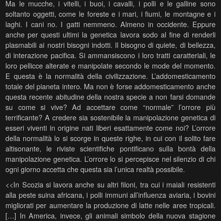
Ma le mucche, i vitelli, i buoi, i cavalli, i polli e le galline sono
soltanto oggetti, come le foreste e i mari, i fiumi, le montagne e i
laghi. I cani no. I gatti nemmeno. Almeno in occidente. Eppure
anche per questi ultimi la genetica lavora sodo al fine di renderli
plasmabili ai nostri bisogni indotti. Il bisogno di quiete, di bellezza,
di interazione pacifica. Si ammansiscono i loro tratti caratteriali, le
loro pellicce alterate e manipolate secondo le mode del momento.
E questa è la normalità della civilizzazione. L’addomesticamento
totale del pianeta intero. Ma non è forse addomesticamento anche
questa recente abitudine della nostra specie a non farsi domande
su come si vive? Ad accettare come “normale” l’orrore più
terrificante? A credere sia sostenibile la manipolazione genetica di
esseri viventi in origine nati liberi esattamente come noi? L’orrore
della normalità lo si scorge in queste righe, in cui con il solito fare
altisonante, le riviste scientifiche pontificano sulla bontà della
manipolazione genetica. L’orrore lo si percepisce nel silenzio di chi
ogni giorno accetta che questa sia l’unica realtà possibile.
<<In Scozia si lavora anche su altri filoni, tra cui i maiali resistenti
alla peste suina africana, i polli immuni all’influenza aviaria, i bovini
migliorati per aumentare la produzione di latte nelle aree tropicali.
[…] In America, invece, gli animali simbolo della nuova stagione