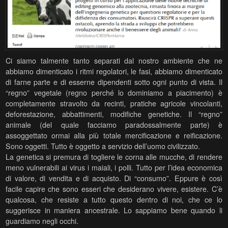
Ci siamo talmente tanto separati dal nostro ambiente che ne
abbiamo dimenticato i ritmi regolatori, le fasi, abbiamo dimenticato
di farne parte e di esserne dipendenti sotto ogni punto di vista. Il
“regno” vegetale (regno perché lo dominiamo a piacimento) è
completamente stravolto da recinti, pratiche agricole vincolanti,
deforestazione, abbattimenti, modifiche ge
netiche. Il “regno”
animale (del quale facciamo paradossalmente parte) è
assoggettato ormai alla più totale mercificazione e reificazione.
Sono oggetti. Tutto è oggetto a servizio dell’uomo civilizzato.
La genetica si premura di togliere le corna alle mucche, di rendere
meno vulnerabili ai virus i maiali, i polli. Tutto per l’idea economica
di valore, di vendita e di acquisto. Di “consumo”. Eppure è così
facile capire che sono esseri che desiderano vivere, esistere. C’è
qualcosa, che resiste a tutto questo dentro di noi, che ce lo
suggerisce in maniera ancestrale. Lo sappiamo bene quando li
guardiamo negli occhi.