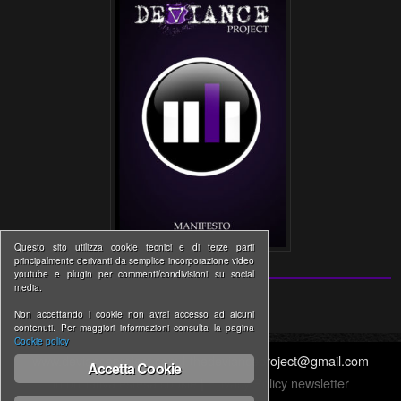
Questo sito utilizza cookie tecnici e di terze parti
principalmente derivanti da semplice incorporazione video
youtube e plugin per commenti/condivisioni su social
media.
Non accettando i cookie non avrai accesso ad alcuni
contenuti. Per maggiori informazioni consulta la pagina
Cookie policy
www.devianceproject.com | thedevianceproject@gmail.com
Accetta Cookie
Informativa estesa cookie
|
Privacy Policy newsletter