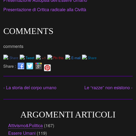
Presentazione di Critica radicale alla Civiltà
COMMENTS
comments
Share
Tweet
+1
Pin this
E-mail
Share
Share :
‹ La storia del corpo umano
Le “razze” non esistono ›
ARGOMENTI ARTICOLI
Attivismo&Politica
(167)
Essere Umani
(119)