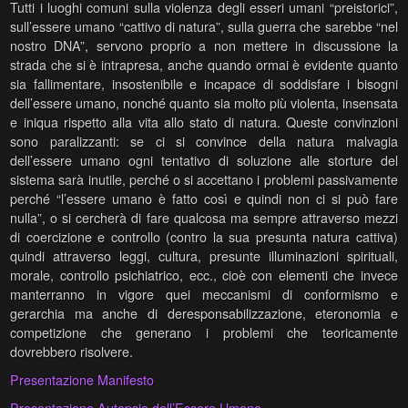
Tutti i luoghi comuni sulla violenza degli esseri umani “preistorici”,
sull’essere umano “cattivo di natura”, sulla guerra che sarebbe “nel
nostro DNA”, servono proprio a non mettere in discussione la
strada che si è intrapresa, anche quando ormai è evidente quanto
sia fallimentare, insostenibile e incapace di soddisfare i bisogni
dell’essere umano, nonché quanto sia molto più violenta, insensata
e iniqua rispetto alla vita allo stato di natura. Queste convinzioni
sono paralizzanti: se ci si convince della natura malvagia
dell’essere umano ogni tentativo di soluzione alle storture del
sistema sarà inutile, perché o si accettano i problemi passivamente
perché “l’essere umano è fatto così e quindi non ci si può fare
nulla”, o si cercherà di fare qualcosa ma sempre attraverso mezzi
di coercizione e controllo (contro la sua presunta natura cattiva)
quindi attraverso leggi, cultura, presunte illuminazioni spirituali,
morale, controllo psichiatrico, ecc., cioè con elementi che invece
manterranno in vigore quei meccanismi di conformismo e
gerarchia ma anche di deresponsabilizzazione, eteronomia e
competizione che generano i problemi che teoricamente
dovrebbero risolvere.
Presentazione Manifesto
Presentazione Autopsia dell’Essere Umano