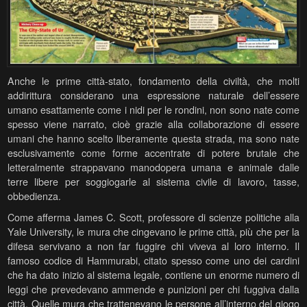
Anche le prime città-stato, fondamento della civiltà, che molti
addirittura considerano una espressione naturale dell’essere
umano esattamente come i nidi per le rondini, non sono nate come
spesso viene narrato, cioè grazie alla collaborazione di essere
umani che hanno scelto liberamente questa strada, ma sono nate
esclusivamente come forme accentrate di potere brutale c
he
letteralmente strappavano manodopera umana e animale dalle
terre libere per soggiogarle al sistema civile di lavoro, tasse,
obbedienza.
Come afferma James C. Scott, professore di scienze politiche alla
Yale University, le mura che cingevano le prime città, più che per la
difesa servivano a non far fuggire chi viveva al loro interno. Il
famoso codice di Hammurabi, citato spesso come uno dei cardini
che ha dato inizio al sistema legale, contiene un enorme numero di
leggi che prevedevano ammende e punizioni per chi fuggiva dalla
città. Quelle mura che trattenevano le persone all’interno del giogo