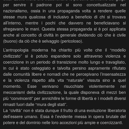
per servire il padrone poi si sono concettualizzate nel
nazionalismo, ossia in una propaganda volta a rendere quelle
stesse mura qualcosa di inclusivo a beneficio di chi si trovava
all’interno, mentre i pochi che davvero ne beneficiavano si
sfregavano le mani. Questa stessa propaganda si è poi applicata
anche al concetto di civiltà in generale dividendo ciò che è civile
(buono) da ciò che è selvaggio (pericoloso).
L’antropologia moderna ha chiarito più volte che il “modello
civilizzato” si è potuto espandere solo attraverso violenza e
coercizione in un periodo di transizione molto lungo e travagliato,
in cui è stato osteggiato e talvolta persino aspramente rifiutato
dalle comunità libere e nomadi che ne percepivano l’insensatezza
e la violenza rispetto alla vita “naturale” vissuta sino a quel
momento. Esse venivano risucchiate violentemente nei
meccanismi della civilizzazione, la quale disponeva di mezzi ben
più “convincenti” per annichilire le forme di libertà e i modelli diversi
rimasti fuori dalle “mura degli stati”.
La “civiltà” non è stata dunque il frutto di una evoluzione liberatoria
dell’essere umano. Essa è l’evidente messa in opera brutale del
potere e del dominio nelle loro accezioni più ampie e coercizzanti.