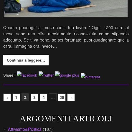
Quanto guadagni al mese con il tuo lavoro? Oggi, 1200 euro al
mese sono una cifra mediamente riconosciuta come stipendio
adeguato. Se ti va bene, se sei fortunato, puoi guadagnare quella
cifra. Immagina ora invece…
Continua a leggere…
Share :
‹
1
2
3
4
…
28
›
ARGOMENTI ARTICOLI
Attivismo&Politica
(167)