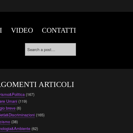
I
VIDEO
CONTATTI
GOMENTI ARTICOLI
ivismo&Politica
(167)
ere Umani
(119)
gio breve
(6)
ietà&Discriminazioni
(165)
cismo
(38)
nologia&Ambiente
(62)