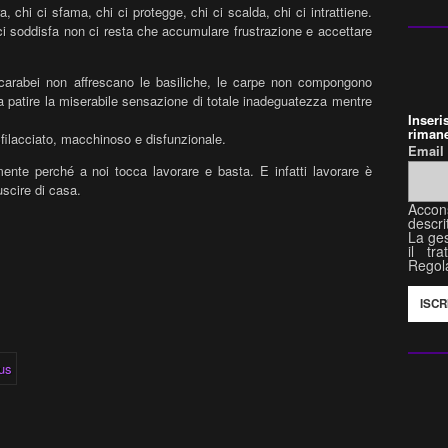
, chi ci sfama, chi ci protegge, chi ci scalda, chi ci intrattiene.
i soddisfa non ci resta che accumulare frustrazione e accettare
 scarabei non affrescano le basiliche, le carpe non compongono
a patire la miserabile sensazione di totale inadeguatezza mentre
Inser
rimane
ilacciato, macchinoso e disfunzionale.
Emai
ente perché a noi tocca lavorare e basta. E infatti lavorare è
uscire di casa.
Accon
descri
La ges
il tr
Regol