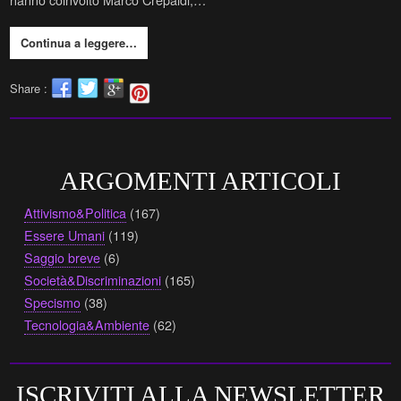
Continua a leggere…
Share :
ARGOMENTI ARTICOLI
Attivismo&Politica
(167)
Essere Umani
(119)
Saggio breve
(6)
Società&Discriminazioni
(165)
Specismo
(38)
Tecnologia&Ambiente
(62)
ISCRIVITI ALLA NEWSLETTER