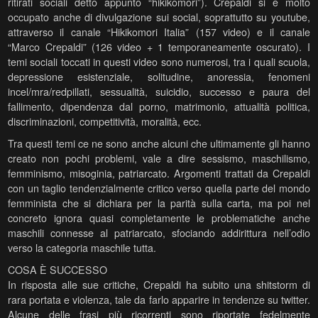
ritirati sociali detto appunto “hikikomori”). Crepaldi si è molto
occupato anche di divulgazione sui social, soprattutto su youtube,
attraverso il canale “Hikikomori Italia” (157 video) e il canale
“Marco Crepaldi” (126 video + 1 temporaneamente oscurato). I
temi sociali toccati in questi video sono numerosi, tra i quali scuola,
depressione esistenziale, solitudine, anoressia, fenomeni
incel/mra/redpillati, sessualità, suicidio, successo e paura del
fallimento, dipendenza dal porno, matrimonio, attualità politica,
discriminazioni, competitività, moralità, ecc.
Tra questi temi ce ne sono anche alcuni che ultimamente gli hanno
creato non pochi problemi, vale a dire sessismo, maschilismo,
femminismo, misoginia, patriarcato. Argomenti trattati da Crepaldi
con un taglio tendenzialmente critico verso quella parte del mondo
femminista che si dichiara per la parità sulla carta, ma poi nel
concreto ignora quasi completamente le problematiche anche
maschili connesse al patriarcato, sfociando addirittura nell’odio
verso la categoria maschile tutta.
COSA È SUCCESSO
In risposta alle sue critiche, Crepaldi ha subito una shitstorm di
rara portata e violenza, tale da farlo apparire in tendenze su twitter.
Alcune delle frasi più ricorrenti sono riportate fedelmente