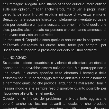
nell’immagine allegata. Non stiamo parlando quindi di mere critiche
sulle sue opinioni, magari anche feroci, ma di veri e propri insulti
verso la persona fino ad esplicite minacce di violenza e morte.
Senza contare accuse/etichette completamente inventate ed usate
solo per screditare chi parla senza andare nel merito di quello che
dice, peraltro alcune usate da persone che poi hanno ammesso di
non avere mai visto un suo video.
La reazione di Crepaldi è stata quella di annunciare la sospensione
dell’attività divulgativa su questi temi, forse per sempre, per
l’incapacità di reggere la pressione dell’odio nei suoi confronti.
IL LINCIAGGIO
Su questo metodo squadrista e violento di affrontare un dibattito
sociale non ci dovrebbe essere nulla da dire. Ma purtroppo non è
una novità. In questo specifico caso oltretutto il bersaglio della
shitstorm non è un personaggio famoso abituato a certe dinamiche
e nemmeno qualcuno che provoca, anzi, non ha mai alzato i toni in
nessun modo e si è sempre reso disponibile quanto possibile per
rispondere alle critiche nel merito.
Questo non è il fulcro del problema ma è una forte aggravante
perché anche se fossimo davanti a qualcuno che produce
contenuti provocatori e di pessima qualità, persino davvero