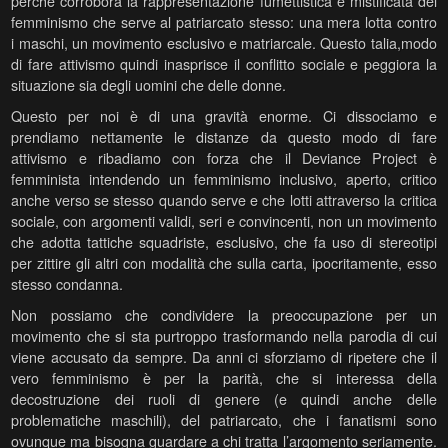
perché corrobora la rappresentazione fumettistica e mistificata del
femminismo che serve al patriarcato stesso: una mera lotta contro
i maschi, un movimento esclusivo e matriarcale. Questo talia,modo
di fare attivismo quindi inasprisce il conflitto sociale e peggiora la
situazione sia degli uomini che delle donne.
Questo per noi è di una gravità enorme. Ci dissociamo e
prendiamo nettamente le distanze da questo modo di fare
attivismo e ribadiamo con forza che il Deviance Project è
femminista intendendo un femminismo inclusivo, aperto, critico
anche verso se stesso quando serve e che lotti attraverso la critica
sociale, con argomenti validi, seri e convincenti, non un movimento
che adotta tattiche squadriste, esclusivo, che fa uso di stereotipi
per zittire gli altri con modalità che sulla carta, ipocritamente, esso
stesso condanna.
Non possiamo che condividere la preoccupazione per un
movimento che si sta purtroppo trasformando nella parodia di cui
viene accusato da sempre. Da anni ci sforziamo di ripetere che il
vero femminismo è per la parità, che si interessa della
decostruzione dei ruoli di genere (e quindi anche delle
problematiche maschili), del patriarcato, che i fanatismi sono
ovunque ma bisogna guardare a chi tratta l’argomento seriamente.