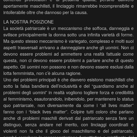
apertamente maschilisti, il linciaggio rimarrebbe incomprensibile e
intollerabile oltre che dannoso per la causa.
LA NOSTRA POSIZIONE
La società patriarcale è un meccanismo che soffoca, danneggia e
svilisce principalmente la donna sotto una infinita varietà di forme.
Ma questo stesso meccanismo è variegato, complesso e molti suoi
aspetti trasversali arrivano a danneggiare anche gli uomini. Non ci
devono essere problemi ad ammettere una realtà fattuale come
questa, non ci devono essere problemi a parlare anche di questo
aspetto. Gli uomini non possono e non devono essere esclusi dalla
lotta femminista, non c’è alcuna ragione.
Uno dei problemi principali è che davvero esistono maschilisti che
sotto la falsa bandiera dell’inclusività e del “guardiamo anche ai
problemi degli uomini” in realtà vogliono togliere forza e credibilità
al femminismo, esautorandolo, inibendolo, per mantenere lo status
quo patriarcale, non diversamente da come i “all lives matter”
fanno con i “black lives matter”. Colpire tutti coloro che parlano
anche di problemi maschili derivati dal patriarcato senza fare un
distinguo, senza andare nel merito, con linciaggi coordinati e
violenti non fa che il gioco del maschilismo e del patriarcato,