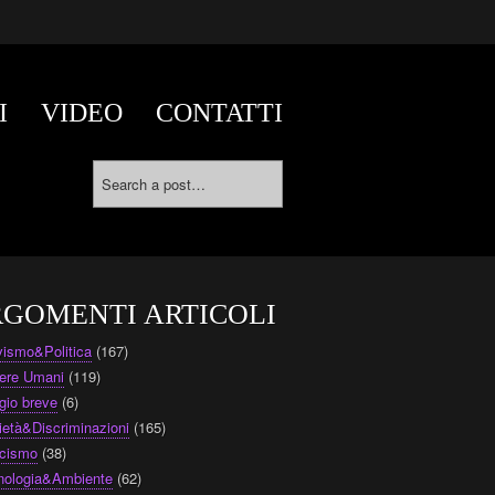
I
VIDEO
CONTATTI
GOMENTI ARTICOLI
ivismo&Politica
(167)
ere Umani
(119)
gio breve
(6)
ietà&Discriminazioni
(165)
cismo
(38)
nologia&Ambiente
(62)