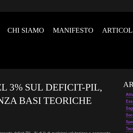
CHI SIAMO
MANIFESTO
ARTICOL
AR
 3% SUL DEFICIT-PIL,
Att
ZA BASI TEORICHE
Ess
Sag
Soc
Spe
Tec
rapporto deficit-PIL. Al di là di qualsiasi valutazione o commento