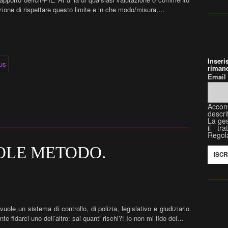
zione di rispettare questo limite e in che modo/misura,…
Inser
rimane
Emai
Accon
descri
La ges
il tr
Regol
OLE METODO.
uole un sistema di controllo, di polizia, legislativo e giudiziario
 fidarci uno dell’altro: sai quanti rischi?! Io non mi fido del…