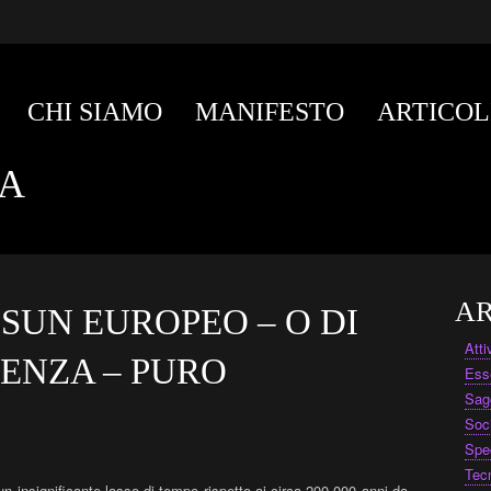
CHI SIAMO
MANIFESTO
ARTICOL
CA
AR
SUN EUROPEO – O DI
Att
ENZA – PURO
Ess
Sag
Soc
Spe
Tec
un insignificante lasso di tempo rispetto ai circa 200.000 anni da