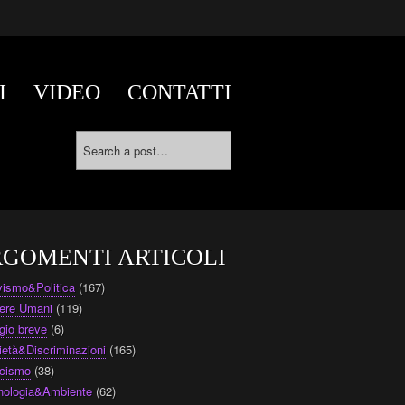
I
VIDEO
CONTATTI
GOMENTI ARTICOLI
ivismo&Politica
(167)
ere Umani
(119)
gio breve
(6)
ietà&Discriminazioni
(165)
cismo
(38)
nologia&Ambiente
(62)