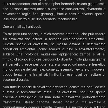
unirsi avidamente con altri esemplari formando sciami giganteschi
che possono migrare anche a distanze considerevoli divorando e
devastando foglie, fiori, germogli, frutti e semi di diverse specie,
lasciando die
tro di sé uno scenario irriconoscibile.
Due animali agli antipodi.
Esiste però una specie, la “Schistocerca gregaria”, che può essere
sia cavalletta che locusta, a seconda delle condizioni ambientali.
Questa specie di cavalletta, se messa davanti a determinate
condizioni ambientali (come scarsità di cibo o sovraffollamento)
subisce una profonda mutazione epigenetica: zampe e ali si
rimpiccioliscono, il colore verdognolo diventa molto più sgargiante
e il cervello cresce per poter stare al passo col nuovo e frenetico
mondo sociale dell’animale, come ad esempio l’evitare di muoversi
troppo lentamente tra gli altri milioni di esemplari per evitare di
esserne divorata.
Non tutte le specie di cavallette diventano locuste ma ogni locusta
è stata, e tecnicamente resta, una cavalletta, non una specie
diversa o sottospecie, ma una sorta di cavalletta profondamente
trasformata. Stesso genoma, stesso individuo, ma animale e
comportamento completamente diversi. Da un placido e solitario